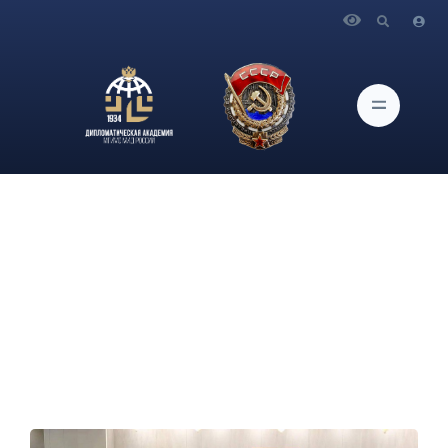
Главная
Новости и Мероприятия
Выступление и ответы на вопросы Министра иностранных
дел Российской Федерации С.В.Лаврова в ходе
«правительственного часа» в Государственной Думе
Федерального Собрания Российской Федерации