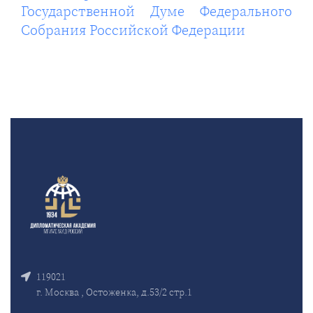
Государственной Думе Федерального
Собрания Российской Федерации
119021
г. Москва , Остоженка, д.53/2 стр.1