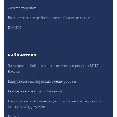
Совет ветеранов
Воспитательная работа и молодёжная политика
DAMUN
Библиотека
Электронно-библиотечные системы и ресурсы МИД
России
Выпускные квалификационные работы
Бюллетень новых поступлений
Периодические издания Дипломатической академии
МГИМО МИД России
Книги