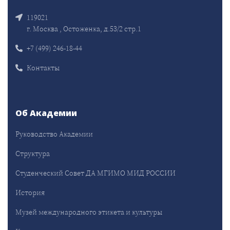
119021
г. Москва , Остоженка, д.53/2 стр.1
+7 (499) 246-18-44
Контакты
Об Академии
Руководство Академии
Структура
Студенческий Совет ДА МГИМО МИД РОССИИ
История
Музей международного этикета и культуры