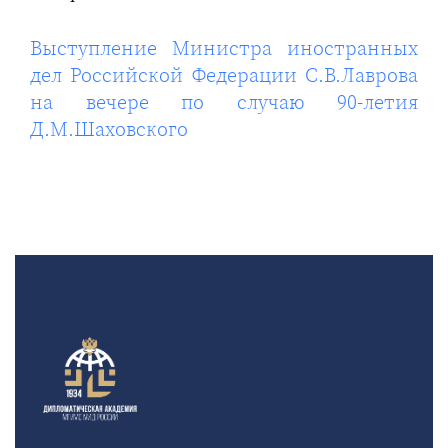
Выступление Министра иностранных
дел Российской Федерации С.В.Лаврова
на вечере по случаю 90-летия
Д.М.Шаховского