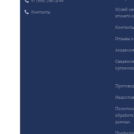
+7 (499) 246-18-44
Музей ме
Контакты
этикета и
Контакт
Отзывы и
Академия
Сведения
организа
Противод
Недостов
Политика
обработк
данных
Профила