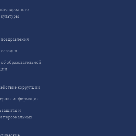
ждународного
 культуры
ы
 поздравления
 сегодня
 об образовательной
ции
ействие коррупции
ерная информация
 защиты и
и персональных
ктические