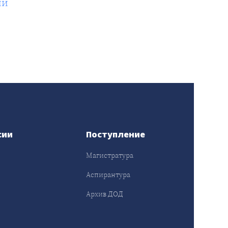
ии
сии
Поступление
Магистратура
Аспирантура
Архив ДОД