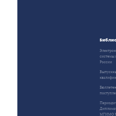
Библи
Электрон
системы 
России
Выпускн
квалифи
Бюллетен
поступл
Периодич
Дипломат
МГИМО М