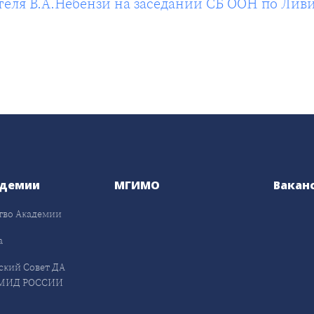
еля В.А.Небензи на заседании СБ ООН по Лив
адемии
МГИМО
Вакан
тво Академии
а
ский Совет ДА
МИД РОССИИ