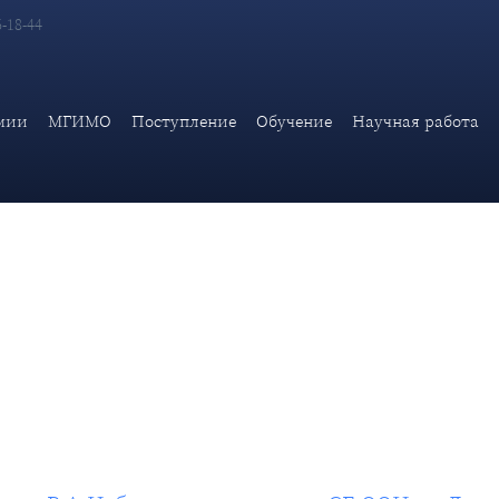
6-18-44
 представителя В.А.Небензи на заседании СБ ООН по Ливии
мии
МГИМО
Поступление
Обучение
Научная работа