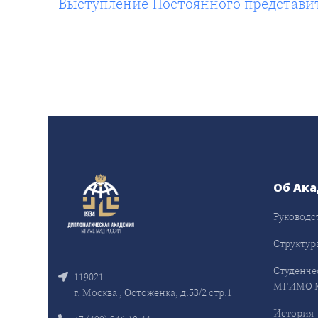
Выступление Постоянного представит
Об Ак
Руководс
Структур
Студенче
119021
МГИМО 
г. Москва , Остоженка, д.53/2 стр.1
История