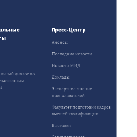
альные
Пресс-Центр
ты
Анонсы
ы
Последние новости
Новости МИД
льный диалог по
Доклады
льственным
м
Экспертное мнение
преподавателей
Факультет подготовки кадров
высшей квалификации
Выставки