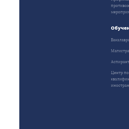
противо
меропри
Обуче
Бакалавр
Магистра
Аспирант
Центр п
квалифик
иностран