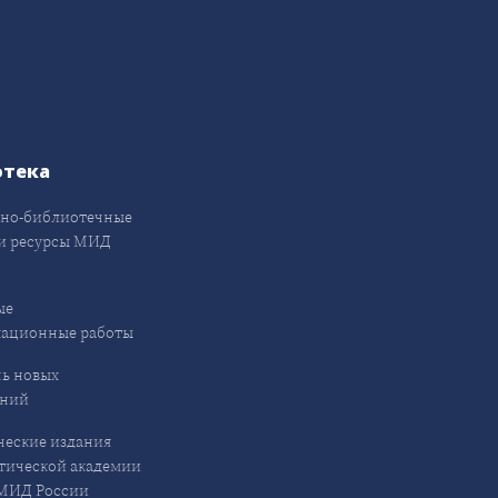
отека
но-библиотечные
и ресурсы МИД
ые
кационные работы
ь новых
ений
еские издания
ической академии
ИД России