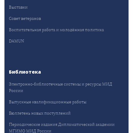
Выставки
Совет ветеранов
Воспитательная работа и молодёжная политика
DAMUN
Библиотека
Электронно-библиотечные системы и ресурсы МИД
России
Выпускные квалификационные работы
Бюллетень новых поступлений
Периодические издания Дипломатической академии
МГИМО МИД России