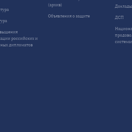
(архив)
Доклад
тура
Объявления о защите
ДСП
ура
Национа
овышения
продово
ации российских и
система
ных дипломатов