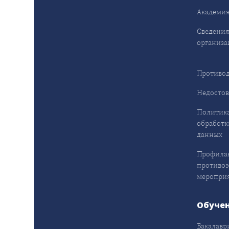
Академия
Сведения
организа
Противод
Недостов
Политика
обработк
данных
Профила
противо
меропри
Обуче
Бакалавр