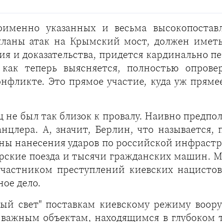
оименно указанных и весьма высокопостав
ланы атак на Крымский мост, должен иметь 
я и доказательства, придется кардинально 
 как теперь выясняется, полностью опрове
фликте. Это прямое участие, куда уж прямее
 не был так близок к провалу. Наивно предпо
анцлера. А, значит, Берлин, что называется,
ны нанесения ударов по российской инфрастру
ирские поезда и тысячи гражданских машин. 
частником преступлений киевских нацистов
ое дело.
еный свет" поставкам киевскому режиму воор
 важным объектам, находящимся в глубоком т