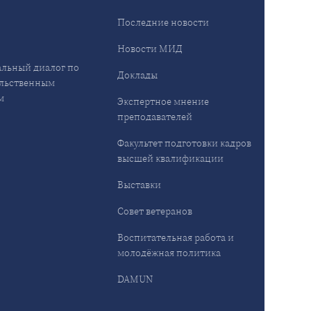
ы
Последние новости
Новости МИД
льный диалог по
Доклады
льственным
м
Экспертное мнение
преподавателей
Факультет подготовки кадров
высшей квалификации
Выставки
Совет ветеранов
Воспитательная работа и
молодёжная политика
DAMUN