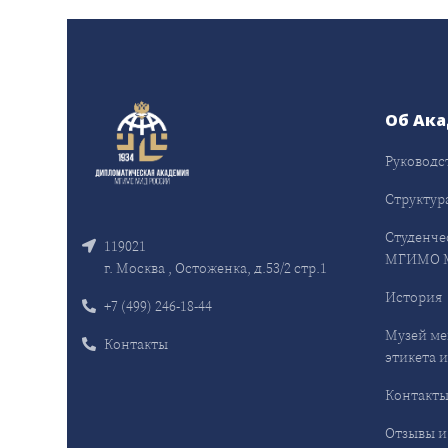
Об Ак
Руководс
Структур
Студенче
119021
МГИМО 
г. Москва , Остоженка, д.53/2 стр.1
История
+7 (499) 246-18-44
Музей ме
Контакты
этикета и
Контакт
Отзывы и