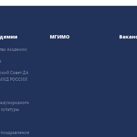
адемии
МГИМО
Вакан
тво Академии
а
ский Совет ДА
МИД РОССИИ
ждународного
 культуры
ы
 поздравления