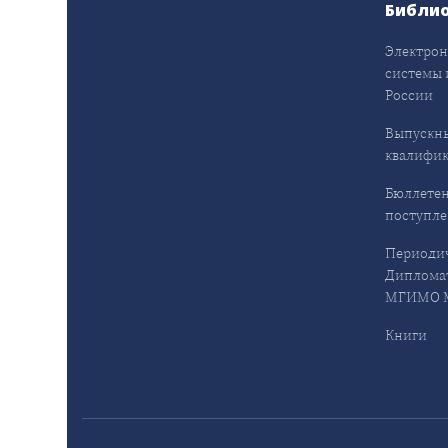
Библи
Электрон
системы 
России
Выпускн
квалифи
Бюллетен
поступл
Периодич
Дипломат
МГИМО М
Книги