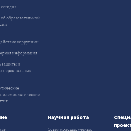
 сегодня
 об образовательной
ции
ействие коррупции
ерная информация
 защиты и
и персональных
ктические
эпидемиологические
ятия
ние
Научная работа
Специ
проек
иат
Совет молодых учёных