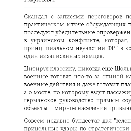
Скандал с записями переговоров п
практическом ключе обсуждающих п
последуют убедительные опровержени
в украинском конфликте, которая,
принципиальном неучастии ФРГ в кон
один из записанных немцев.
Цитируя классику, никогда еще Шольц
военные готовят что-то за спиной к
военные действия и даже готовит пла
а о мосте, по которому ездят пассаж
германское руководство прямым соу
объекты и мирное население привычн
Совсем недавно бундестаг дал "зел
прицельные удары по стратегически