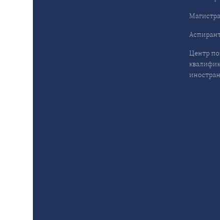
Магистра
Аспирант
Центр п
квалифик
иностран