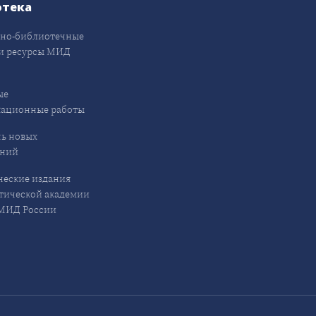
отека
но-библиотечные
и ресурсы МИД
ые
кационные работы
ь новых
ений
еские издания
ической академии
ИД России