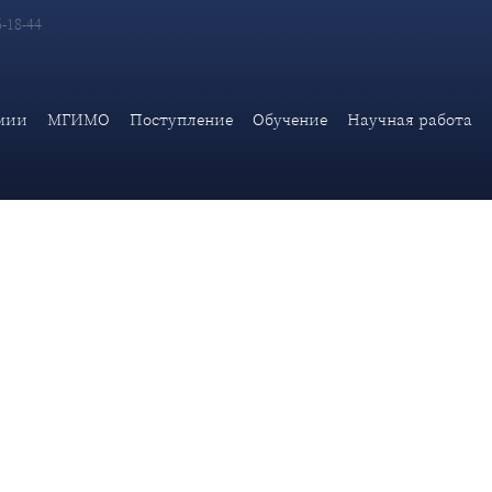
6-18-44
еской академии МИД России К.И.Косачев о скандале с запися
мии
МГИМО
Поступление
Обучение
Научная работа