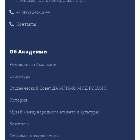
г. Москва , Остоженка, д.53/2 стр.1
+7 (499) 246-18-44
Контакты
Об Академии
Руководство Академии
Структура
Студенческий Совет ДА МГИМО МИД РОССИИ
История
Музей международного этикета и культуры
Контакты
Отзывы и поздравления