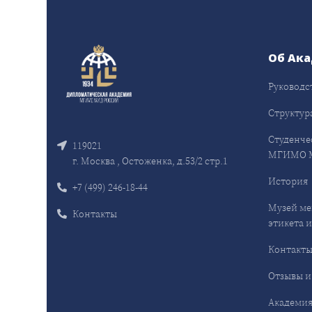
Об Ак
Руководс
Структур
Студенче
119021
МГИМО 
г. Москва , Остоженка, д.53/2 стр.1
История
+7 (499) 246-18-44
Музей ме
Контакты
этикета и
Контакт
Отзывы и
Академия