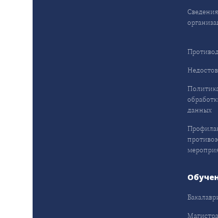
Сведения
организа
Противод
Недостов
Политика
обработк
данных
Профила
противо
меропри
Обуче
Бакалавр
Магистра