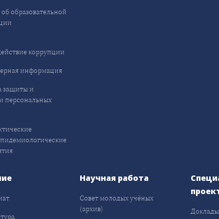
 об образовательной
ции
ействие коррупции
ерная информация
 защиты и
и персональных
ктические
эпидемиологические
ятия
ние
Научная работа
Специ
проек
иат
Совет молодых учёных
(архив)
Доклад
тура