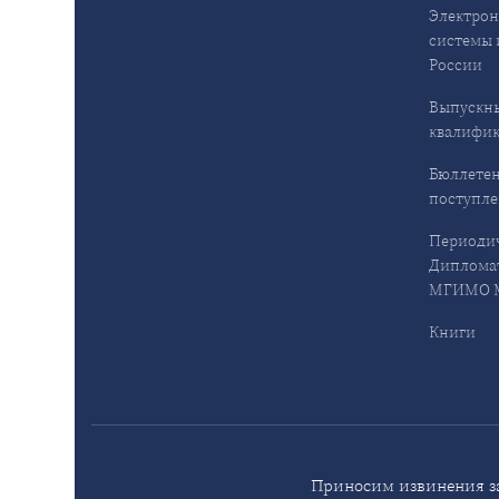
Электрон
системы 
России
Выпускн
квалифи
Бюллетен
поступл
Периодич
Дипломат
МГИМО М
Книги
Приносим извинения за