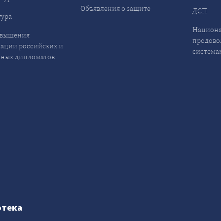
Объявления о защите
ДСП
ура
Национа
овышения
продово
ации российских и
система
ных дипломатов
отека