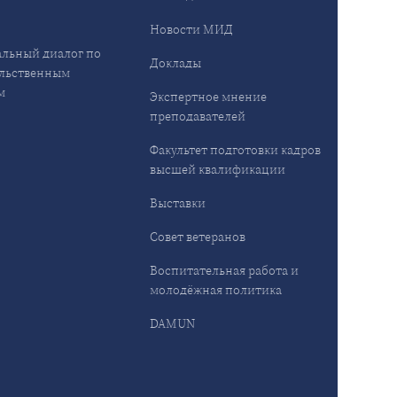
Новости МИД
льный диалог по
Доклады
льственным
м
Экспертное мнение
преподавателей
Факультет подготовки кадров
высшей квалификации
Выставки
Совет ветеранов
Воспитательная работа и
молодёжная политика
DAMUN