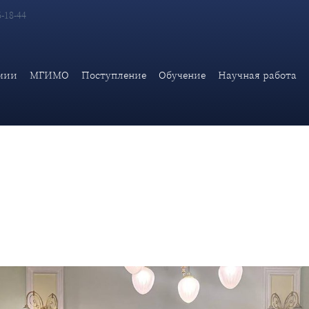
6-18-44
са МЭ по дисциплине «Иностранный язык во внешнеэкономическо
мии
МГИМО
Поступление
Обучение
Научная работа