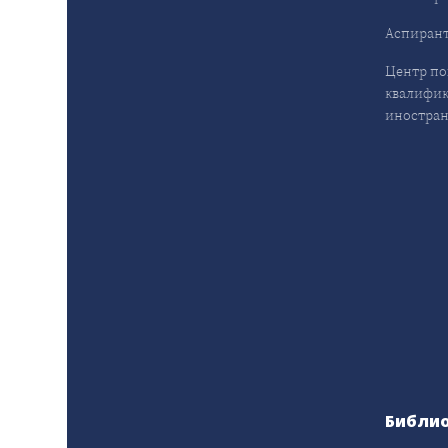
Аспирант
Центр п
квалифик
иностран
Библи