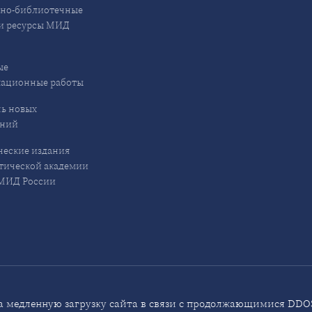
но-библиотечные
и ресурсы МИД
ые
кационные работы
ь новых
ений
еские издания
ической академии
ИД России
 медленную загрузку сайта в связи с продолжающимися DDOS