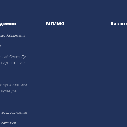
адемии
МГИМО
Вакан
тво Академии
а
ский Совет ДА
МИД РОССИИ
ждународного
 культуры
ы
 поздравления
 сегодня