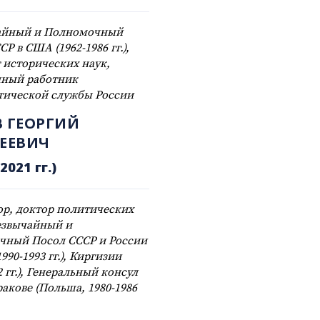
айный и Полномочный
Р в США (1962-1986 гг.),
 исторических наук,
нный работник
тической службы России
 ГЕОРГИЙ
ЕЕВИЧ
2021 гг.)
р, доктор политических
езвычайный и
чный Посол СССР и России
1990-1993 гг.), Киргизии
2 гг.), Генеральный консул
ракове (Польша, 1980-1986