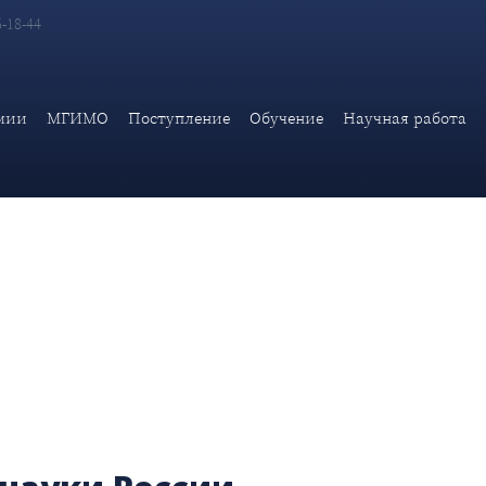
6-18-44
мии
МГИМО
Поступление
Обучение
Научная работа