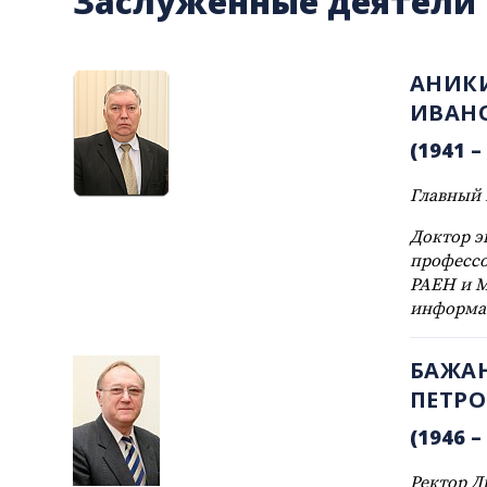
Заслуженные деятели 
АНИК
ИВАН
(1941 – 
Главный 
Доктор э
профессо
РАЕН и 
информа
БАЖА
ПЕТР
(1946 – 
Ректор Д