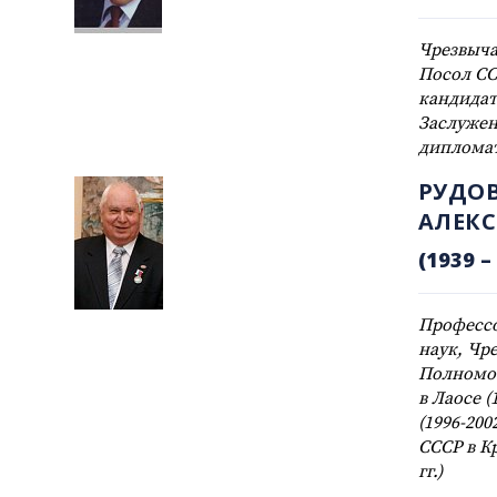
Чрезвыч
Посол ССС
кандидат
Заслуже
диплома
РУДОВ
АЛЕКС
(1939 – 
Профессо
наук, Чр
Полномо
в Лаосе (
(1996-200
СССР в К
гг.)