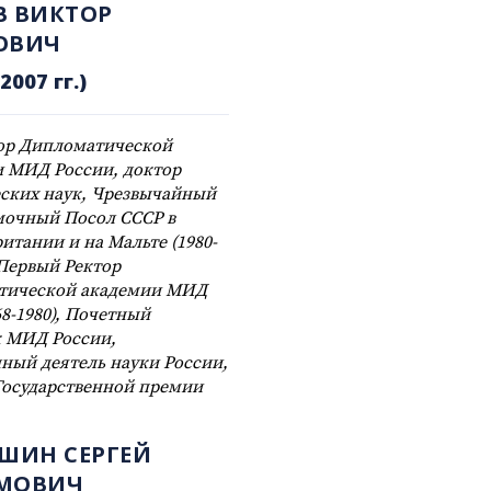
В ВИКТОР
ОВИЧ
2007 гг.)
ор Дипломатической
 МИД России, доктор
ских наук, Чрезвычайный
мочный Посол СССР в
итании и на Мальте (1980-
, Первый Ректор
тической академии МИД
68-1980), Почетный
 МИД России,
ный деятель науки России,
Государственной премии
ШИН СЕРГЕЙ
МОВИЧ