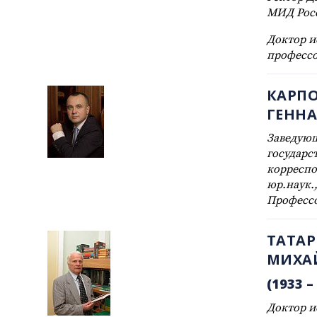
МИД Росси
Доктор и
професс
КАРПО
ГЕНН
Заведую
государс
корреспо
юр.наук.
Професс
ТАТА
МИХА
(1933 – 
Доктор и