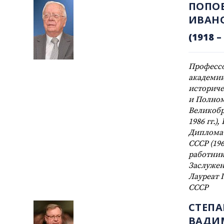
ПОПО
ИВАН
(1918 – 
Професс
академии
историче
и Полно
Великобр
1986 гг.)
Диплома
СССР (19
работник
Заслужен
Лауреат 
СССР
СТЕПА
ВАДИ