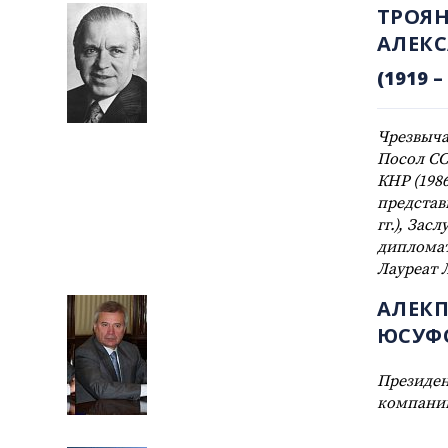
ТРОЯ
АЛЕК
(1919 – 
Чрезвыч
Посол ССС
КНР (1986
представ
гг.), За
дипломат
Лауреат 
АЛЕКП
ЮСУФ
Президен
компании