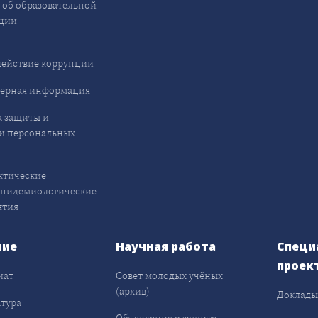
 об образовательной
ции
ействие коррупции
ерная информация
 защиты и
и персональных
ктические
эпидемиологические
ятия
ние
Научная работа
Специ
проек
иат
Совет молодых учёных
(архив)
Доклад
тура