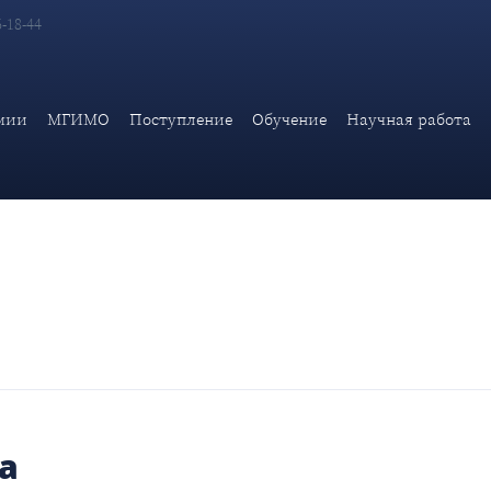
6-18-44
мии
МГИМО
Поступление
Обучение
Научная работа
а