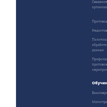
Сведения
организа
Противод
Недостов
Политика
обработк
данных
Профила
противо
меропри
Обуче
Бакалавр
Магистра