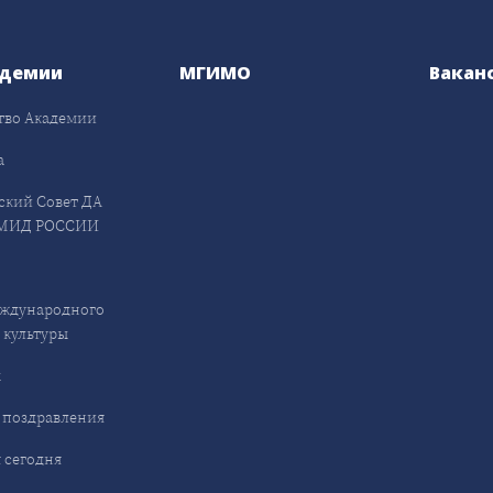
адемии
МГИМО
Вакан
тво Академии
а
ский Совет ДА
МИД РОССИИ
ждународного
 культуры
ы
 поздравления
 сегодня